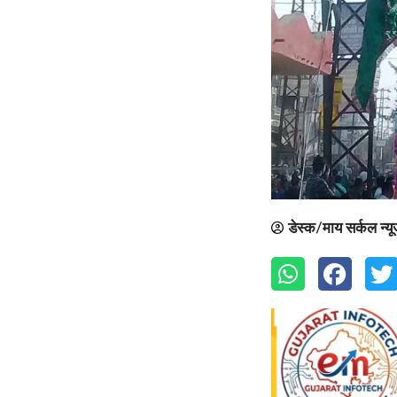
डेस्क/माय सर्कल न्य