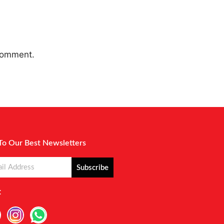
 comment.
To Our Best Newsletters
Subscribe
: