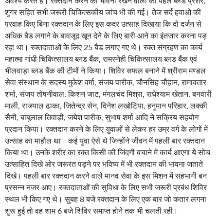
अवश्य करते है। रक्तदान करने की भावना रखने वालों की पहले ब्लड प्रेशर,
शुगर सहित सभी जरूरी चिकित्सकीय जांच भी की गई। तेज सर्द हवाओं की
परवाह किए बिना रक्तदान के लिए इस कदर उत्साह दिखाया कि दो दर्जन से
अधिक बैड लगाने के बावजूद खून देने के लिए बारी आने का इंतजार करना पड़
रहा था। रक्तदाताओं के लिए 25 बैड लगाए गए थे। रक्त संग्रहण का कार्य
महात्मा गांधी चिकित्सालय ब्लड बैंक, रामस्नेही चिकित्सालय ब्लड बैंक एवं
भीलवाड़ा ब्लड बैंक की टीमों ने किया। शिविर सफल बनाने में श्रीराम मण्डल
सेवा संस्थान के सदस्य मुकेश वर्मा, संजय पारीक, चौनसिंह चौहान, रामावतार
शर्मा, संजय तोषनीवाल, किशन जाट, मंगलचंद मिश्रा, राधेश्याम खेतान, बनवारी
माली, राजपाल ढाका, जितेन्द्र सेन, दिनेश लखोटिया, हनुमान परिहार, लक्की
सैनी, बाबूलाल तिवाड़ी, जयेश पारीक, सुभाष शर्मा आदि ने सक्रिय सहयोग
प्रदान किया। रक्तदान करने के लिए युवाओं से लेकर हर उम्र वर्ग के लोगों में
उत्साह का माहौल था। कई युवा ऐसे थे जिन्होंने जीवन में पहली बार रक्तदान
किया था। उनके शरीर का रक्त किसी की जिंदगी बचाने में कार्य आएगा ये सोच
उत्साहित दिखे ओर जरूरत पड़ने पर भविष्य में भी रक्तदान की भावना जताते
दिखे। पहली बार रक्तदान करने वाले मानव सेवा के इस मिशन में सहभागी बन
प्रसन्न नजर आए। रक्तदाताओं की सुविधा के लिए सभी जरूरी प्रबंध शिविर
स्थल भी किए गए थे। सुबह 8 बजे रक्तदान के लिए एक बार जो कतार लगना
शुरू हुई तो वह शाम 6 बजे शिविर समाप्त होने तक भी चलती रही।