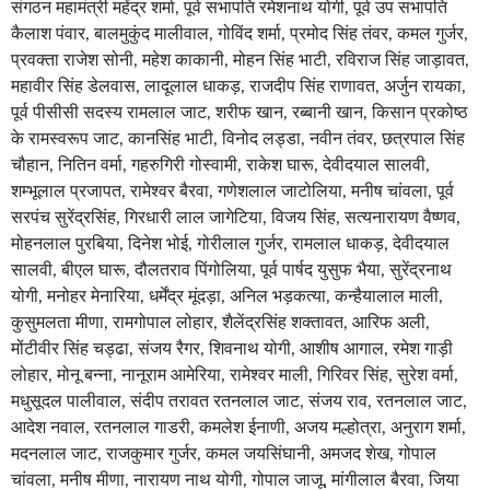
संगठन महामंत्री महेंद्र शर्मा, पूर्व सभापति रमेशनाथ योगी, पूर्व उप सभापति
कैलाश पंवार, बालमुकुंद मालीवाल, गोविंद शर्मा, प्रमोद सिंह तंवर, कमल गुर्जर,
प्रवक्ता राजेश सोनी, महेश काकानी, मोहन सिंह भाटी, रविराज सिंह जाड़ावत,
महावीर सिंह डेलवास, लादूलाल धाकड़, राजदीप सिंह राणावत, अर्जुन रायका,
पूर्व पीसीसी सदस्य रामलाल जाट, शरीफ खान, रब्बानी खान, किसान प्रकोष्ठ
के रामस्वरूप जाट, कानसिंह भाटी, विनोद लड्डा, नवीन तंवर, छत्रपाल सिंह
चौहान, नितिन वर्मा, गहरुगिरी गोस्वामी, राकेश घारू, देवीदयाल सालवी,
शम्भूलाल प्रजापत, रामेश्वर बैरवा, गणेशलाल जाटोलिया, मनीष चांवला, पूर्व
सरपंच सुरेंद्रसिंह, गिरधारी लाल जागेटिया, विजय सिंह, सत्यनारायण वैष्णव,
मोहनलाल पुरबिया, दिनेश भोई, गोरीलाल गुर्जर, रामलाल धाकड़, देवीदयाल
सालवी, बीएल घारू, दौलतराव पिंगोलिया, पूर्व पार्षद युसुफ भैया, सुरेंद्रनाथ
योगी, मनोहर मेनारिया, धर्मेंद्र मूंदड़ा, अनिल भड़कत्या, कन्हैयालाल माली,
कुसुमलता मीणा, रामगोपाल लोहार, शैलेंद्रसिंह शक्तावत, आरिफ अली,
मोंटीवीर सिंह चड्ढा, संजय रैगर, शिवनाथ योगी, आशीष आगाल, रमेश गाड़ी
लोहार, मोनू बन्ना, नानूराम आमेरिया, रामेश्वर माली, गिरिवर सिंह, सुरेश वर्मा,
मधुसूदल पालीवाल, संदीप तरावत रतनलाल जाट, संजय राव, रतनलाल जाट,
आदेश नवाल, रतनलाल गाडरी, कमलेश ईनाणी, अजय मल्होत्रा, अनुराग शर्मा,
मदनलाल जाट, राजकुमार गुर्जर, कमल जयसिंघानी, अमजद शेख, गोपाल
चांवला, मनीष मीणा, नारायण नाथ योगी, गोपाल जाजू, मांगीलाल बैरवा, जिया