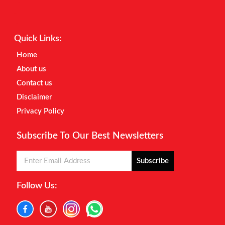
Digital Marketing Courses
Earnyatra
Marketing Hack4u
Quick Links:
Home
About us
Contact us
Disclaimer
Privacy Policy
Subscribe To Our Best Newsletters
Subscribe
Follow Us: