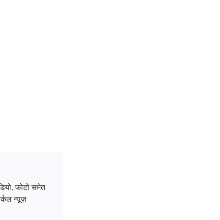
डियो, फोटो समेत
्कल न्यूज़