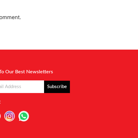
 comment.
To Our Best Newsletters
Subscribe
: