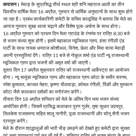
कपासन।
मेवाड़ के सुप्रसिद्ध तीर्थ स्थल श्री शनि महाराज आली का तीन
दिवसीय वार्षिक मेला 16 अप्रैल, गुरुवार से धार्मिक अनुष्ठानों के साथ शुरू होने
जा रहा है। प्रबंध कार्यकारिणी कमेटी के सचिव कालूसिंह ने बताया कि मेले का
आगाज गुरुवार सुबह ध्वजा चढ़ाने और विशेष पूजा-अर्चना के साथ होगा।
16 अप्रैल गुरुवार को प्रथम दिन मेला ग्राउंड के रंगमंच पर रात्रि 8:30 बजे
से भजन संध्या शुरू होगी। इसमें महाकाल म्यूजिकल ग्रुप, हंसा रंगीली एंड
पार्टी के साथ गायक धनराज कोशीथल, विनेश, छेला और मिस साया मेवाड़ी
अपनी प्रस्तुतियां देंगे। रात्रि 11 बजे से गोकुल शर्मा एंड पार्टी न्यू राजस्थानी
म्यूजिकल ग्रुप द्वारा भजनों की अमृत वर्षा की जाएगी।
दूसरा दिन 17 अप्रैल शुक्रवार रात्रि को राजस्थानी आर्केस्ट्रा का आयोजन
होगा। न्यू चामुंडा म्यूजिकल ग्रुप और महाकाल ग्रुप कोटा के समीर सरगम,
रमेश कुमावत, काजल मेहरा, कृष्णा भीलवाड़ा, कोमल रंगीली, पिंकी और मुस्कान
कोटा जैसे कलाकार दर्शकों का मनोरंजन करेंगे।
तीसरा दिन 18 अप्रैल शनिवार को मेले के अंतिम दिन भव्य भजन संध्या
आयोजित होगी। जिसमें प्रसिद्ध कलाकार पुरण गुर्जर, तृषा सुधार उदयपुर,
तिलकेश राजसमन्द सहित शालु नागौरी, पूजा राजस्थानी और सोनू सैनी भजन
प्रस्तुत करेंगे।
मेले के दौरान श्रद्धालुओं की भारी भीड़ उमड़ने को देखते हुए कमेटी द्वारा सुरक्षा
एवं अन्य व्यवस्थाएं पूर्ण कर ली गई हैं। शनिवार रात्रि को भजन संध्या के साथ