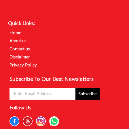
Digital Marketing Courses
Earnyatra
Marketing Hack4u
Quick Links:
Home
About us
Contact us
Disclaimer
Privacy Policy
Subscribe To Our Best Newsletters
Subscribe
Follow Us: