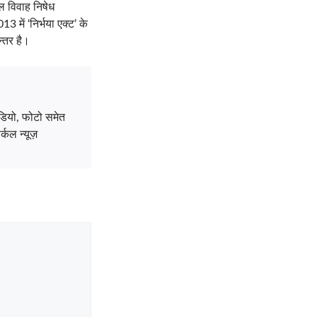
ल विवाह निषेध
ें ‘निर्भया एक्ट’ के
्तर है।
डियो, फोटो समेत
्कल न्यूज़