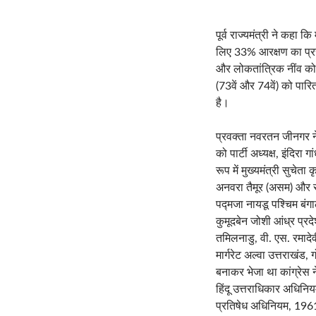
पूर्व राज्यमंत्री ने कह
लिए 33% आरक्षण का प्रस
और लोकतांत्रिक नींव को 
(73वें और 74वें) को पारि
है।
प्रवक्ता नवरतन जीनगर ने ब
को पार्टी अध्यक्ष, इंदिरा
रूप में मुख्यमंत्री सुचे
अनवरा तैमूर (असम) और रा
पद्मजा नायडू पश्चिम बंगा
कुमूदबेन जोशी आंध्र प्रद
तमिलनाडु, वी. एस. रमादे
मार्गरेट अल्वा उत्तराखं
बनाकर भेजा था कांग्रेस 
हिंदू उत्तराधिकार अधिन
प्रतिषेध अधिनियम, 1961