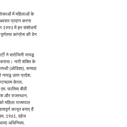
लिकाओं में महिलाओं के
ा अवसर प्रदान करना
न 1993 में इन संशोधनों
र्णतया कांग्रेस की देन
ार्टी ने सरोजिनी नायडू
ति बनाया। नारी शक्ति के
 सत्पथी (ओडिशा), सय्यदा
ी नायडू उतर प्रदेश,
वेंकटचलम केरल,
, एम. फातिमा बीवी
देश और राजस्थान,
 को महिला राज्यपाल
पूर्ण कानून बनाए हैं
ियम, 1961, दहेज
कथाम) अधिनियम,