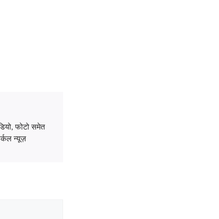
डियो, फोटो समेत
्कल न्यूज़