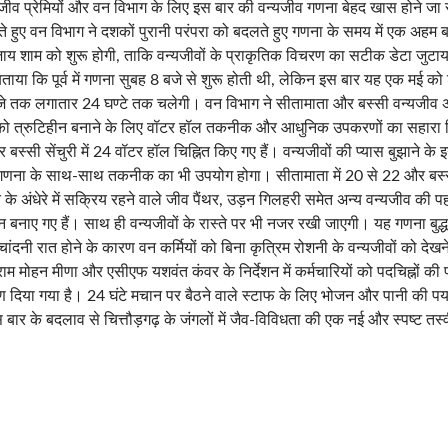
जीव प्रेमियों और वन विभाग के लिए इस बार की वन्यजीव गणना बेहद खास होने जा 
ते हुए वन विभाग ने दशकों पुरानी परंपरा को बदलते हुए गणना के समय में एक अह
ाय शाम को शुरू होगी, ताकि वन्यजीवों के प्राकृतिक विचरण का सटीक डेटा जुट
 बताया कि पूर्व में गणना सुबह 8 बजे से शुरू होती थी, लेकिन इस बार यह एक मई को 
े तक लगातार 24 घण्टे तक चलेगी। वन विभाग ने सीतामाता और बस्सी वन्यजीव अभय
 को त्रुटिहीन बनाने के लिए वॉटर हॉल तकनीक और आधुनिक उपकरणों का सहारा ल
 बस्सी सेंचुरी में 24 वॉटर हॉल चिह्नित किए गए हैं। वन्यजीवों की प्यास बुझाने के इन
गणना के साथ-साथ तकनीक का भी उपयोग होगा। सीतामाता में 20 से 22 और बस्सी स
ात के अंधेरे में सक्रिय रहने वाले जीव पैंथर, उड़न गिलहरी समेत अन्य वन्यजीव की 
 बनाए गए हैं। साथ ही वन्यजीवों के रास्ते पर भी नजर रखी जाएगी। यह गणना बुद्ध
दनी रात होने के कारण वन कर्मियों को बिना कृत्रिम रोशनी के वन्यजीवों को देखने
ाम मोहन मीणा और एसीएफ यशवंत कंवर के निर्देशन में कर्मचारियों को पदचिह्नों की
षण दिया गया है। 24 घंटे मचान पर बैठने वाले स्टाफ के लिए भोजन और पानी की पर्या
 बार के बदलाव से चित्तौड़गढ़ के जंगलों में जैव-विविधता की एक नई और स्पष्ट त