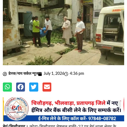
डेस्क/माय सर्कल न्यूज
July 1, 2026
4:36 pm
बेगूं/चित्तौड़गढ़।
कोटा-चित्तौड़गढ़ नेशनल हाईवे-27 पर बेगूं थाना क्षेत्र के