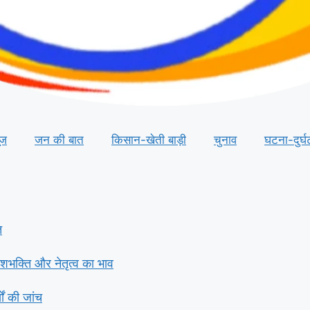
ूज
जन की बात
किसान-खेती बाड़ी
चुनाव
घटना-दुर्घ
त
देशभक्ति और नेतृत्व का भाव
ं की जांच