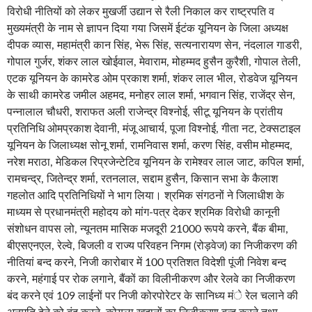
विरोधी नीतियों को लेकर मुखर्जी उद्यान से रैली निकाल कर राष्ट्रपति व
मुख्यमंत्री के नाम से ज्ञापन दिया गया जिसमें ईटंक यूनियन के जिला अध्यक्ष
दीपक व्यास, महामंत्री कान सिंह, भेरू सिंह, सत्यनारायण सेन, नंदलाल गाडरी,
गोपाल गुर्जर, शंकर लाल खोईवाल, मेवाराम, मोहम्मद हुसैन कुरैशी, गोपाल तेली,
एटक यूनियन के कामरेड ओम प्रकाश शर्मा, शंकर लाल भील, रोडवेज यूनियन
के साथी कामरेड जमील अहमद, मनोहर लाल शर्मा, भगवान सिंह, राजेंद्र सेन,
पन्नालाल चौधरी, शराफत अली राजेन्द्र विश्नोई, सीटू यूनियन के प्रांतीय
प्रतिनिधि ओमप्रकाश देवानी, मंजू आचार्य, पूजा विश्नोई, गीता नट, टेक्सटाइल
यूनियन के जिलाध्यक्ष सोनू शर्मा, रामनिवास शर्मा, करण सिंह, वसीम मोहम्मद,
नरेश मराठा, मेडिकल रिप्रजेन्टेटिव यूनियन के रामेश्वर लाल जाट, कपिल शर्मा,
रामचन्द्र, जितेन्द्र शर्मा, रतनलाल, सद्दाम हुसैन, किसान सभा के कैलाश
गहलोत आदि प्रतिनिधियों ने भाग लिया। श्रमिक संगठनों ने जिलाधीश के
माध्यम से प्रधानमंत्री महोदय को मांग-पत्र देकर श्रमिक विरोधी कानूनी
संशोधन वापस लो, न्यूनतम मासिक मजदूरी 21000 रूपये करने, बैंक बीमा,
बीएसएनएल, रेल्वे, बिजली व राज्य परिवहन निगम (रोड़वेज) का निजीकरण की
नीतियां बन्द करने, निजी कारोबार में 100 प्रतिशत विदेशी पूंजी निवेश बन्द
करने, महंगाई पर रोक लगाने, बैंकों का विलीनीकरण और रेलवे का निजीकरण
बंद करने एवं 109 लाईनों पर निजी कोरपोरेटर के सानिध्य मंे रेल चलाने की