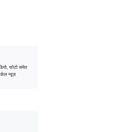
डियो, फोटो समेत
्कल न्यूज़