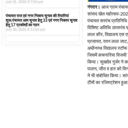
July 31, 2026
7:03 pm
गंगरार।
आज ग्राम पंचायत 
सांसद खेल महोत्सव-2025 
पंचायत राज एवं नगर निकाय चुनाव की तैयारियां
पंचायत सरपंच प्रतिनिधि 
शुरू,पंचायत आम चुनाव हेतु 33 एवं नगर निकाय चुनाव
हेतु 17 प्रकोष्ठों का गठन
विशिष्ट अतिथि उपसरंच प्
July 30, 2026
11:04 pm
लाल कीर, विद्यालय एस एम
प्रजापत, रतन लाल जाट, दे
अधीनस्थ विद्यालय स्टॉफ
जिसमें कचनारिया विजयी र
किया। सुखदेव गुर्जर ने 
पालन, जीत व हार को विनम
ने भी संबोधित किया। सां
टीमों का रजिस्ट्रेशन हु