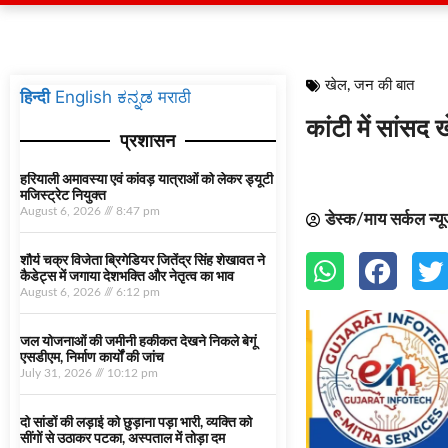
खेल
,
जन की बात
हिन्दी
English
ಕನ್ನಡ
मराठी
कांटी में सांसद
प्रशासन
हरियाली अमावस्या एवं कांवड़ यात्राओं को लेकर ड्यूटी
मजिस्ट्रेट नियुक्त
August 6, 2026
8:47 pm
डेस्क/माय सर्कल न्य
शौर्य चक्र विजेता ब्रिगेडियर जितेंद्र सिंह शेखावत ने
कैडेट्स में जगाया देशभक्ति और नेतृत्व का भाव
August 6, 2026
6:12 pm
जल योजनाओं की जमीनी हकीकत देखने निकले बेगूं
एसडीएम, निर्माण कार्यों की जांच
July 31, 2026
10:12 pm
दो सांडों की लड़ाई को छुड़ाना पड़ा भारी, व्यक्ति को
सींगों से उठाकर पटका, अस्पताल में तोड़ा दम