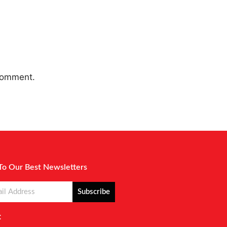
 comment.
To Our Best Newsletters
Subscribe
: