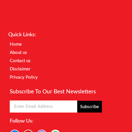
Digital Marketing Courses
Earnyatra
Marketing Hack4u
Quick Links:
Home
About us
Contact us
Disclaimer
Privacy Policy
Subscribe To Our Best Newsletters
Subscribe
Follow Us: