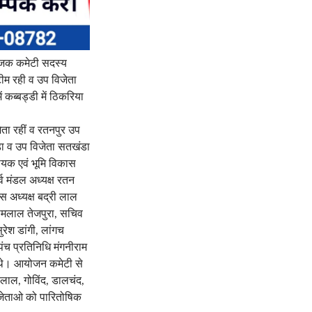
ोजक कमेटी सदस्य
टीम रही व उप विजेता
कब्बड्डी में ठिकरिया
ेता रहीं व रतनपुर उप
डा व उप विजेता सतखंडा
धायक एवं भूमि विकास
्व मंडल अध्यक्ष रतन
स अध्यक्ष बद्री लाल
 रामलाल तेजपुरा, सचिव
रेश डांगी, लांगच
ंच प्रतिनिधि मंगनीराम
ी थे। आयोजन कमेटी से
लाल, गोविंद, डालचंद,
िजेताओ को पारितोषिक