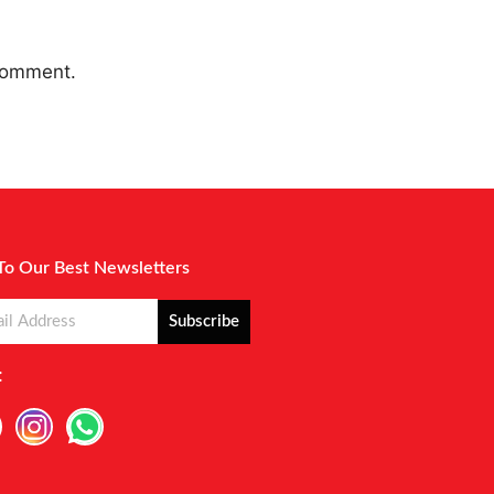
 comment.
To Our Best Newsletters
Subscribe
: