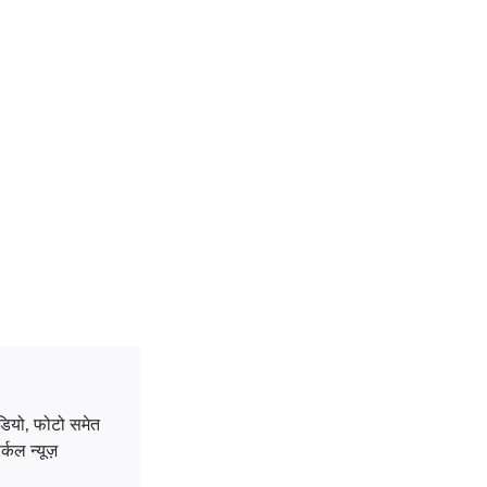
डियो, फोटो समेत
्कल न्यूज़