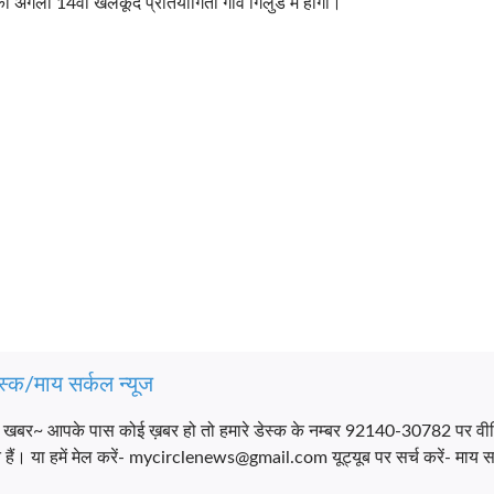
अगली 14वीं खेलकूद प्रतियोगिता गांव गिलुंड में होंगी।
स्क/माय सर्कल न्यूज
च खबर~ आपके पास कोई ख़बर हो तो हमारे डेस्क के नम्बर 92140-30782 पर वी
ैं। या हमें मेल करें- mycirclenews@gmail.com यूट्यूब पर सर्च करें- माय सर