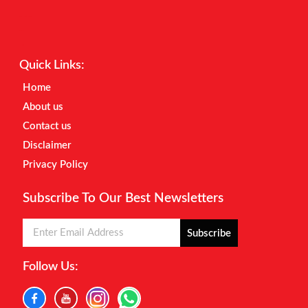
Digital Marketing Courses
Earnyatra
Marketing Hack4u
Quick Links:
Home
About us
Contact us
Disclaimer
Privacy Policy
Subscribe To Our Best Newsletters
Subscribe
Follow Us: