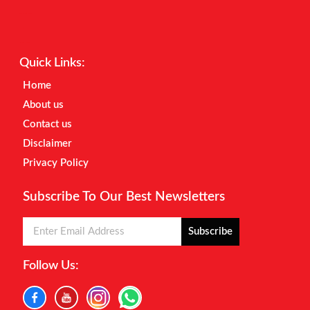
Digital Marketing Courses
Earnyatra
Marketing Hack4u
Quick Links:
Home
About us
Contact us
Disclaimer
Privacy Policy
Subscribe To Our Best Newsletters
Subscribe
Follow Us: