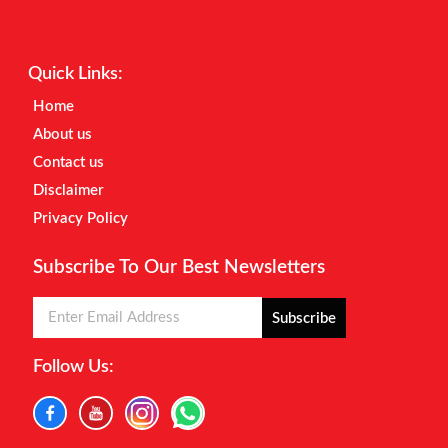
Digital Marketing Courses
Earnyatra
Marketing Hack4u
Quick Links:
Home
About us
Contact us
Disclaimer
Privacy Policy
Subscribe To Our Best Newsletters
Subscribe
Follow Us: