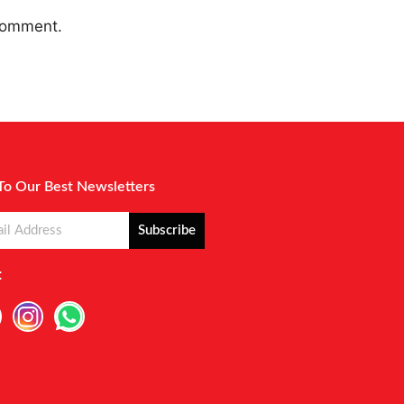
 comment.
To Our Best Newsletters
Subscribe
: