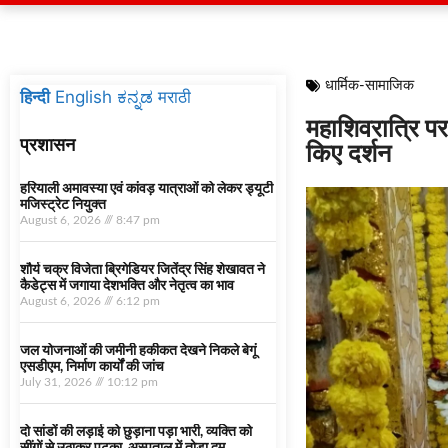
धार्मिक-सामाजिक
हिन्दी
English
ಕನ್ನಡ
मराठी
महाशिवरात्रि पर झ
प्रशासन
किए दर्शन
हरियाली अमावस्या एवं कांवड़ यात्राओं को लेकर ड्यूटी
मजिस्ट्रेट नियुक्त
August 6, 2026
8:47 pm
शौर्य चक्र विजेता ब्रिगेडियर जितेंद्र सिंह शेखावत ने
कैडेट्स में जगाया देशभक्ति और नेतृत्व का भाव
August 6, 2026
6:12 pm
जल योजनाओं की जमीनी हकीकत देखने निकले बेगूं
एसडीएम, निर्माण कार्यों की जांच
July 31, 2026
10:12 pm
दो सांडों की लड़ाई को छुड़ाना पड़ा भारी, व्यक्ति को