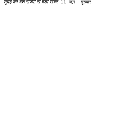
11 जून- गुरुवार
सुबह की देश राज्यों से बड़ी खबरें