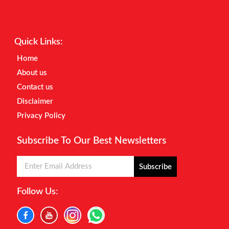
Digital Marketing Courses
Earnyatra
Marketing Hack4u
Quick Links:
Home
About us
Contact us
Disclaimer
Privacy Policy
Subscribe To Our Best Newsletters
Subscribe
Follow Us: