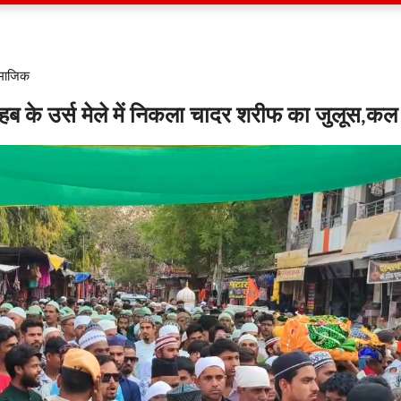
ामाजिक
ाहब के उर्स मेले में निकला चादर शरीफ का जुलूस,क