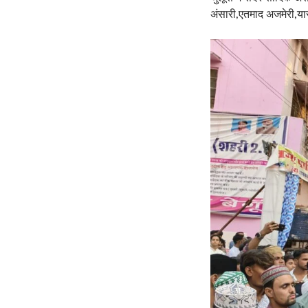
अंसारी,एतमाद अजमेरी,या