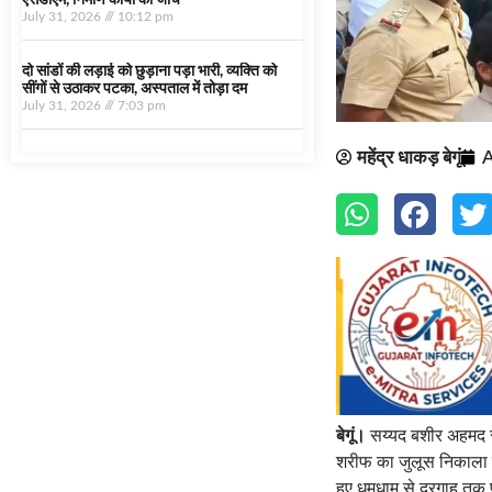
एसडीएम, निर्माण कार्यों की जांच
July 31, 2026
10:12 pm
दो सांडों की लड़ाई को छुड़ाना पड़ा भारी, व्यक्ति को
सींगों से उठाकर पटका, अस्पताल में तोड़ा दम
July 31, 2026
7:03 pm
महेंद्र धाकड़ बेगूं
A
बेगूं।
सय्यद बशीर अहमद रश
शरीफ का जुलूस निकाला गय
हुए धूमधाम से दरगाह तक 