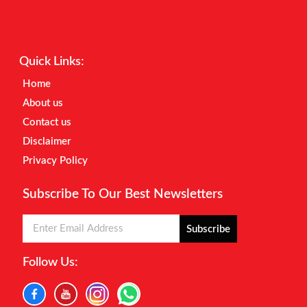
Digital Marketing Courses
Earnyatra
Marketing Hack4u
Quick Links:
Home
About us
Contact us
Disclaimer
Privacy Policy
Subscribe To Our Best Newsletters
Subscribe
Follow Us: